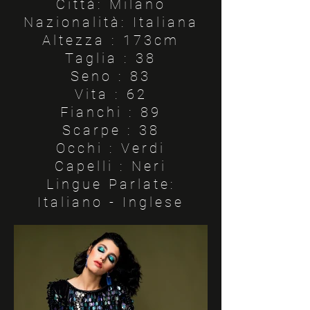
Città: Milano
Nazionalità: Italiana
Altezza : 173cm
Taglia : 38
Seno : 83
Vita : 62
Fianchi : 89
Scarpe : 38
Occhi : Verdi
Capelli : Neri
Lingue Parlate:
Italiano - Inglese