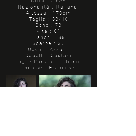
Città: Cuneo
Nazionalità : Italiana
Altezza : 170cm
Taglia : 38/40
Seno : 78
Vita : 61
Fianchi : 88
Scarpe : 37
Occhi : Azzurri
Capelli : Castani
Lingue Parlate: Italiano -
Inglese - Francese