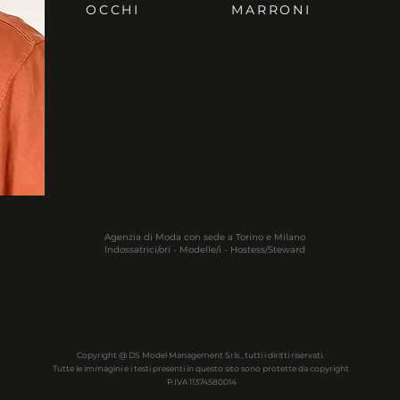
OCCHI
MARRONI
Agenzia di Moda con sede a Torino e Milano
Indossatrici/ori - Modelle/i - Hostess/Steward
Copyright @ DS Model Management Srls , tutti i diritti riservati.
Tutte le immagini e i testi presenti in questo sito sono protette da copyright
P.IVA 11374580014