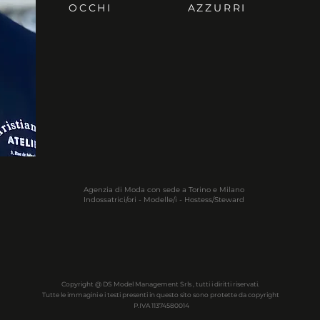
OCCHI
AZZURRI
Agenzia di Moda con sede a Torino e Milano
Indossatrici/ori - Modelle/i - Hostess/Steward
Copyright @ DS Model Management Srls , tutti i diritti riservati.
Tutte le immagini e i testi presenti in questo sito sono protette da copyright
P.IVA 11374580014