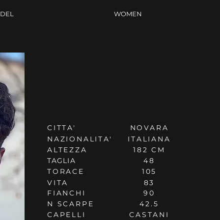
ODEL
WOMEN
CITTA'
NOVARA
NAZIONALITA'
ITALIANA
ALTEZZA
182 CM
TAGLIA
48
TORACE
105
VITA
83
FIANCHI
90
N SCARPE
42.5
CAPELLI
CASTANI