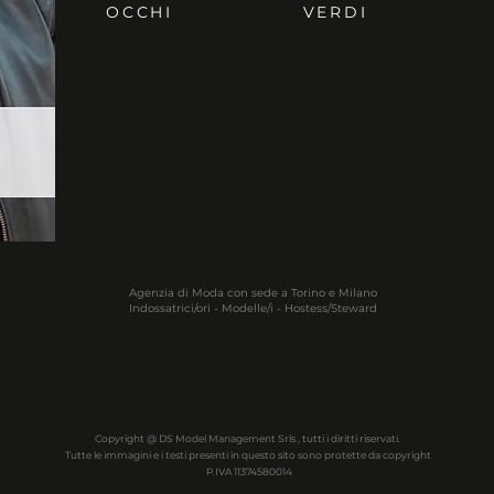
OCCHI
VERDI
Agenzia di Moda con sede a Torino e Milano
Indossatrici/ori - Modelle/i - Hostess/Steward
Copyright @ DS Model Management Srls , tutti i diritti riservati.
Tutte le immagini e i testi presenti in questo sito sono protette da copyright
P.IVA 11374580014