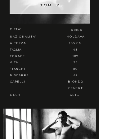
CITTA'
TORINO
NAZIONALITA'
MOLDAVA
ALTEZZA
185 CM
TAGLIA
48
TORACE
107
VITA
95
FIANCHI
80
N SCARPE
42
CAPELLI
BIONDO
CENERE
OCCHI
GRIGI