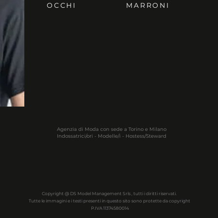
OCCHI
MARRONI
Agenzia di Moda con sede a Torino e Milano
Indossatrici/ori - Modelle/i - Hostess/Steward
Copyright @ DS Model Management Srls , tutti i diritti riservati.
Tutte le immagini e i testi presenti in questo sito sono protette da copyright
P.IVA 11374580014