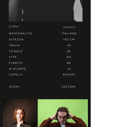
CITTA'
TORINO
NAZIONALITA'
ITALIANA
ALTEZZA
182 CM
TAGLIA
46
TORACE
95
VITA
84
FIANCHI
80
N SCARPE
43
CAPELLI
BIONDI
OCCHI
CASTANI