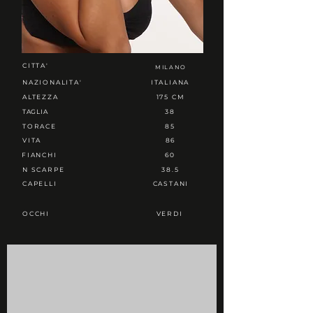
CITTA'
MILANO
NAZIONALITA'
ITALIANA
ALTEZZA
175 CM
TAGLIA
38
TORACE
85
VITA
86
FIANCHI
60
N SCARPE
38.5
CAPELLI
CASTANI
OCCHI
VERDI