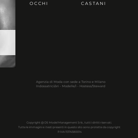
OCCHI
CASTANI
Agenzia di Moda con sede a Torino e Milano
Indossatrici/ori - Modelle/i - Hostess/Steward
Copyright @ DS Model Management Srls , tutti i diritti riservati.
Tutte le immagini e i testi presenti in questo sito sono protette da copyright
P.IVA 11374580014