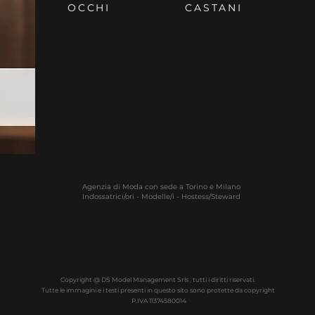
OCCHI
CASTANI
Agenzia di Moda con sede a Torino e Milano
Indossatrici/ori - Modelle/i - Hostess/Steward
Copyright @ DS Model Management Srls , tutti i diritti riservati.
Tutte le immagini e i testi presenti in questo sito sono protette da copyright
P.IVA 11374580014