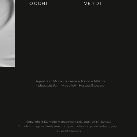
OCCHI
VERDI
Agenzia di Moda con sede a Torino e Milano
Indossatrici/ori - Modelle/i - Hostess/Steward
Copyright @ DS Model Management Srls , tutti i diritti riservati.
Tutte le immagini e i testi presenti in questo sito sono protette da copyright
P.IVA 11374580014