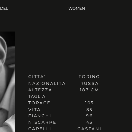
ODEL
WOMEN
CITTA'
TORINO
NAZIONALITA'
RUSSA
ALTEZZA
187 CM
TAGLIA
TORACE
105
VITA
85
FIANCHI
96
N SCARPE
43
CAPELLI
CASTANI