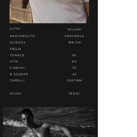
CITTA'
MILANO
NAZIONALITA'
SPAGNOLA
ALTEZZA
188 CM
TAGLIA
TORACE
93
VITA
84
FIANCHI
73
N SCARPE
43
CAPELLI
CASTANI
OCCHI
VERDI