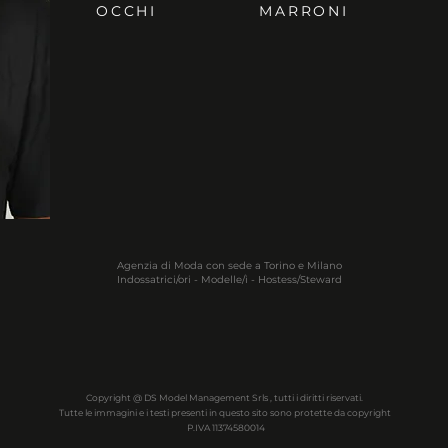
OCCHI
MARRONI
Agenzia di Moda con sede a Torino e Milano
Indossatrici/ori - Modelle/i - Hostess/Steward
Copyright @ DS Model Management Srls , tutti i diritti riservati.
Tutte le immagini e i testi presenti in questo sito sono protette da copyright
P.IVA 11374580014