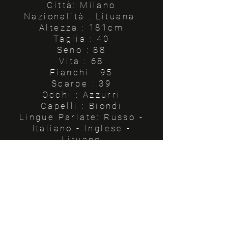
Città: Milano
Nazionalità : Lituana
Altezza : 181cm
Taglia : 40
Seno : 88
Vita : 68
Fianchi : 95
Scarpe : 39
Occhi : Azzurri
Capelli : Biondi
Lingue Parlate: Russo -
Italiano - Inglese -
Lituano