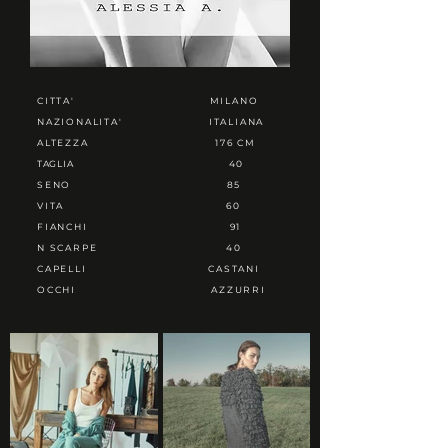
CITTA'
MILANO
NAZIONALITA'
ITALIANA
ALTEZZA
176 CM
TAGLIA
40
SENO
85
VITA
60
FIANCHI
91
N SCARPE
40
CAPELLI
CASTANI
OCCHI
AZZURRI