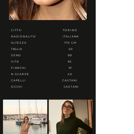
CITTA'
TORINO
NAZIONALITA'
ITALIANA
ALTEZZA
170 CM
TAGLIA
40
SENO
89
VITA
65
FIANCHI
91
N SCARPE
40
CAPELLI
CASTANI
OCCHI
CASTANI