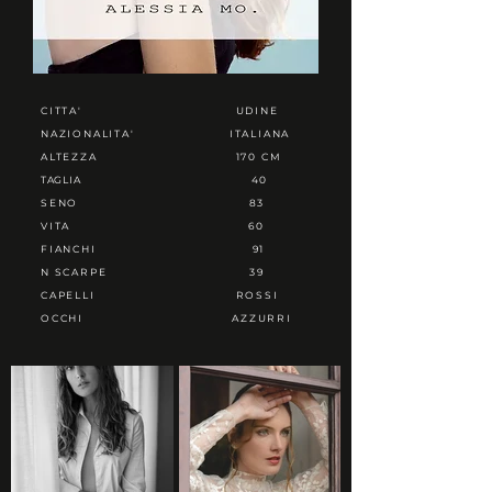
CITTA'
UDINE
NAZIONALITA'
ITALIANA
ALTEZZA
170 CM
TAGLIA
40
SENO
83
VITA
60
FIANCHI
91
N SCARPE
39
CAPELLI
ROSSI
OCCHI
AZZURRI