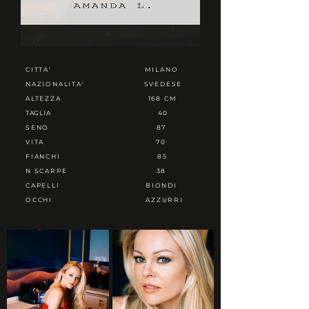
CITTA'
MILANO
NAZIONALITA'
SVEDESE
ALTEZZA
168 CM
TAGLIA
40
SENO
87
VITA
70
FIANCHI
85
N SCARPE
38
CAPELLI
BIONDI
OCCHI
AZZURRI