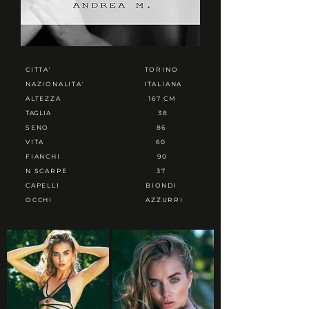
CITTA'
TORINO
NAZIONALITA'
ITALIANA
ALTEZZA
167 CM
TAGLIA
38
SENO
86
VITA
60
FIANCHI
90
N SCARPE
37
CAPELLI
BIONDI
OCCHI
AZZURRI