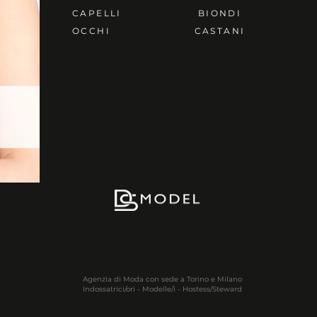
CAPELLI
BIONDI
OCCHI
CASTANI
Agenzia di Moda con sede a Torino e Milano
Indossatrici/ori - Modelle/i - Hostess/Steward