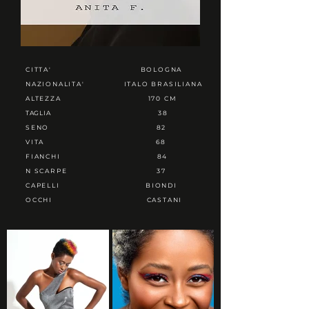
CITTA'
BOLOGNA
NAZIONALITA'
ITALO BRASILIANA
ALTEZZA
170 CM
TAGLIA
38
SENO
82
VITA
68
FIANCHI
84
N SCARPE
37
CAPELLI
BIONDI
OCCHI
CASTANI