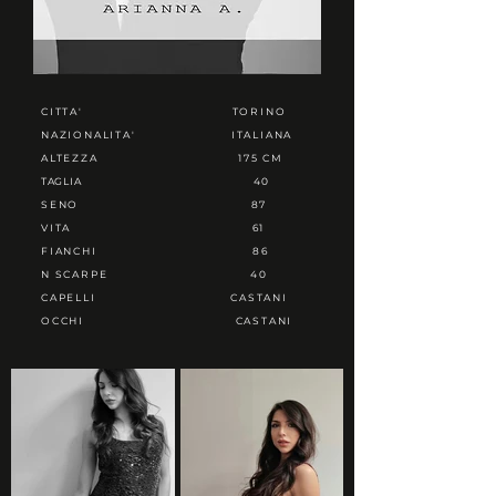
CITTA'
TORINO
NAZIONALITA'
ITALIANA
ALTEZZA
175 CM
TAGLIA
40
SENO
87
VITA
61
FIANCHI
86
N SCARPE
40
CAPELLI
CASTANI
OCCHI
CASTANI