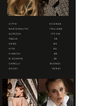
CITTA'
VICENZA
NAZIONALITA'
ITALIANA
ALTEZZA
173 CM
TAGLIA
38
SENO
80
VITA
60
FIANCHI
88
N SCARPE
38
CAPELLI
BIONDI
OCCHI
VERDI