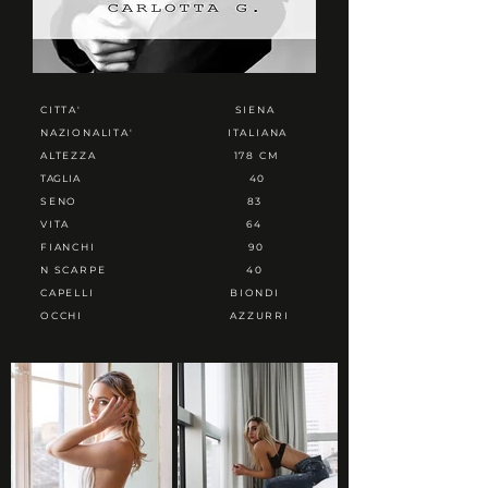
CITTA'
SIENA
NAZIONALITA'
ITALIANA
ALTEZZA
178 CM
TAGLIA
40
SENO
83
VITA
64
FIANCHI
90
N SCARPE
40
CAPELLI
BIONDI
OCCHI
AZZURRI