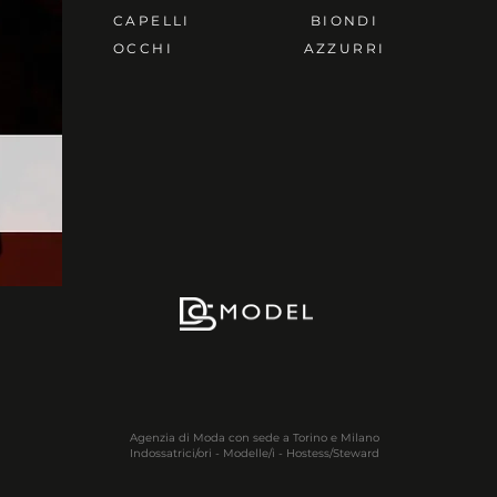
CAPELLI
BIONDI
OCCHI
AZZURRI
Agenzia di Moda con sede a Torino e Milano
Indossatrici/ori - Modelle/i - Hostess/Steward