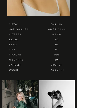
CITTA'
TORINO
NAZIONALITA'
AMERICANA
ALTEZZA
169 CM
TAGLIA
40
SENO
86
VITA
74
FIANCHI
100
N SCARPE
39
CAPELLI
BIONDI
OCCHI
AZZURRI