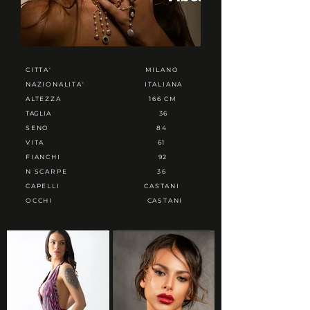
CITTA'
MILANO
NAZIONALITA'
ITALIANA
ALTEZZA
166 CM
TAGLIA
36
SENO
84
VITA
61
FIANCHI
92
N SCARPE
36
CAPELLI
CASTANI
OCCHI
CASTANI