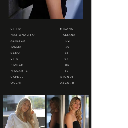
CITTA'
MILANO
NAZIONALITA'
ITALIANA
ALTEZZA
172
TAGLIA
40
SENO
83
VITA
64
FIANCHI
85
N SCARPE
39
CAPELLI
BIONDI
OCCHI
AZZURRI