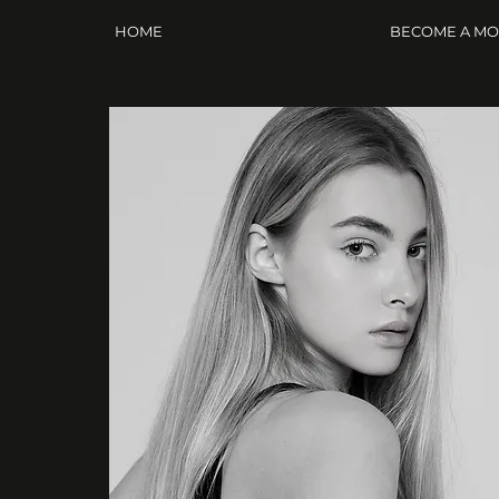
HOME
BECOME A M