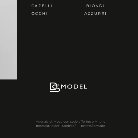
CAPELLI
BIONDI
OCCHI
AZZURRI
Agenzia di Moda con sede a Torino e Milano
Indossatrici/ori - Modelle/i - Hostess/Steward