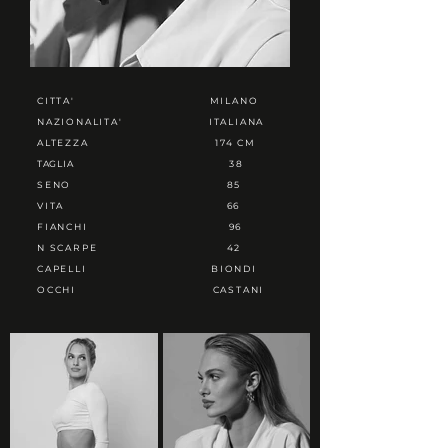
CITTA'
MILANO
NAZIONALITA'
ITALIANA
ALTEZZA
174 CM
TAGLIA
38
SENO
85
VITA
66
FIANCHI
96
N SCARPE
42
CAPELLI
BIONDI
OCCHI
CASTANI