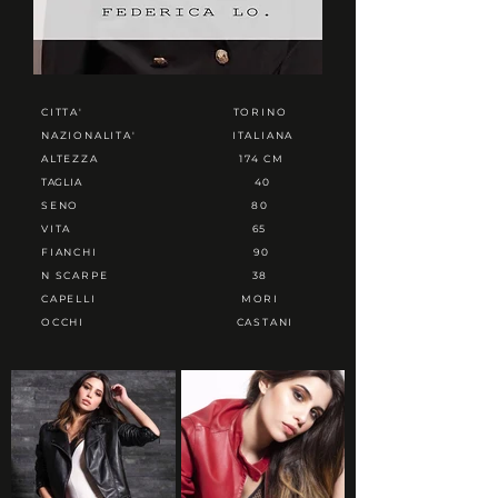
CITTA'
TORINO
NAZIONALITA'
ITALIANA
ALTEZZA
174 CM
TAGLIA
40
SENO
80
VITA
65
FIANCHI
90
N SCARPE
38
CAPELLI
MORI
OCCHI
CASTANI