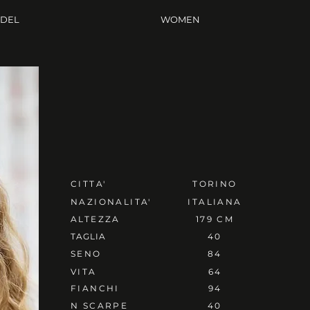
ODEL
WOMEN
CITTA'
TORINO
NAZIONALITA'
ITALIANA
ALTEZZA
179 CM
TAGLIA
40
SENO
84
VITA
64
FIANCHI
94
N SCARPE
40