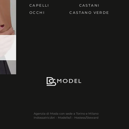
CAPELLI
CASTANI
OCCHI
CASTANO VERDE
Agenzia di Moda con sede a Torino e Milano
Indossatrici/ori - Modelle/i - Hostess/Steward