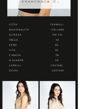
CITTA'
TERMOLI
NAZIONALITA'
ITALIANA
ALTEZZA
170 CM
TAGLIA
40
SENO
83
VITA
65
FIANCHI
78
N SCARPE
39
CAPELLI
CASTANI
OCCHI
CASTANI