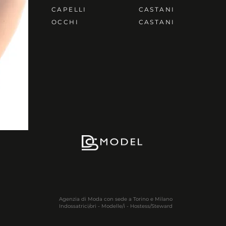
CAPELLI
CASTANI
OCCHI
CASTANI
Agenzia di Moda con sede a Torino e Milano
Indossatrici/ori - Modelle/i - Hostess/Steward