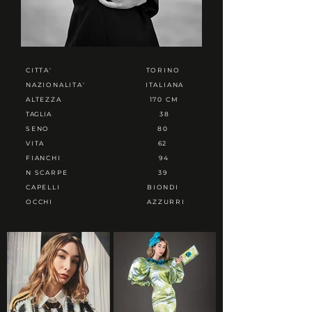
CITTA'
TORINO
NAZIONALITA'
ITALIANA
ALTEZZA
170 CM
TAGLIA
38
SENO
80
VITA
62
FIANCHI
94
N SCARPE
39
CAPELLI
BIONDI
OCCHI
AZZURRI