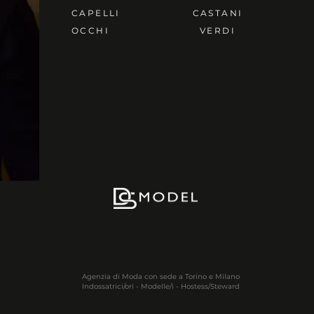
CAPELLI
CASTANI
OCCHI
VERDI
Agenzia di Moda con sede a Torino e Milano
Indossatrici/ori - Modelle/i - Hostess/Steward