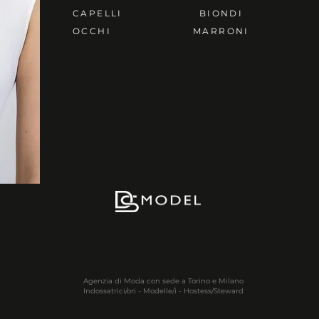
CAPELLI
BIONDI
OCCHI
MARRONI
Agenzia di Moda con sede a Torino e Milano
Indossatrici/ori - Modelle/i - Hostess/Steward