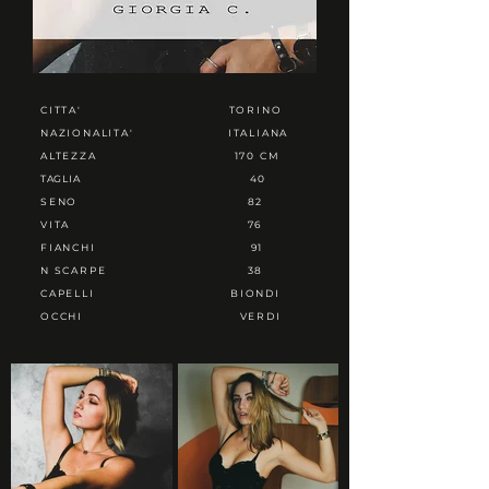
CITTA'
TORINO
NAZIONALITA'
ITALIANA
ALTEZZA
170 CM
TAGLIA
40
SENO
82
VITA
76
FIANCHI
91
N SCARPE
38
CAPELLI
BIONDI
OCCHI
VERDI