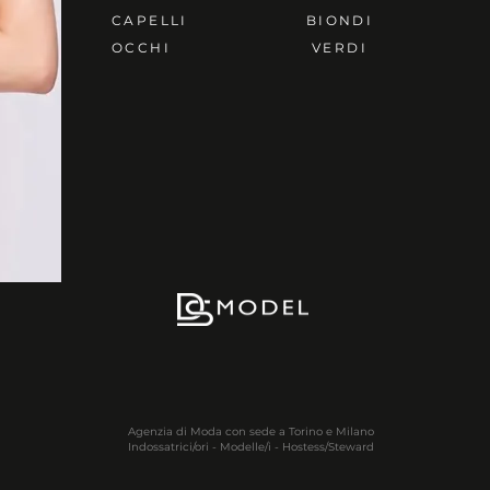
CAPELLI
BIONDI
OCCHI
VERDI
Agenzia di Moda con sede a Torino e Milano
Indossatrici/ori - Modelle/i - Hostess/Steward