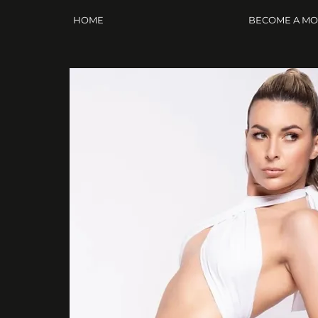
HOME
BECOME A M