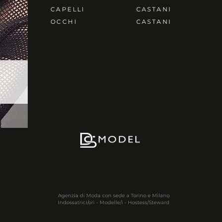
CAPELLI
CASTANI
OCCHI
CASTANI
Agenzia di Moda con sede a Torino e Milano
Indossatrici/ori - Modelle/i - Hostess/Steward