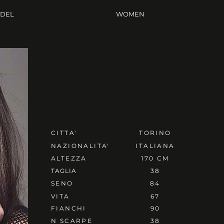
ODEL
WOMEN
CITTA'
TORINO
NAZIONALITA'
ITALIANA
ALTEZZA
170 CM
TAGLIA
38
SENO
84
VITA
67
FIANCHI
90
N SCARPE
38