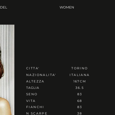
ODEL
WOMEN
CITTA'
TORINO
NAZIONALITA'
ITALIANA
ALTEZZA
167CM
TAGLIA
36.5
SENO
83
VITA
68
FIANCHI
83
N SCARPE
38