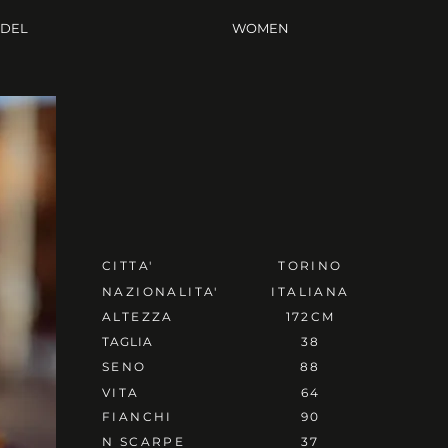
ODEL
WOMEN
CITTA'
TORINO
NAZIONALITA'
ITALIANA
ALTEZZA
172CM
TAGLIA
38
SENO
88
VITA
64
FIANCHI
90
N SCARPE
37