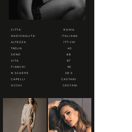
CITTA'
ROMA
NAZIONALITA'
ITALIANA
ALTEZZA
177 CM
TAGLIA
40
SENO
88
VITA
67
FIANCHI
95
N SCARPE
38.5
CAPELLI
CASTANI
OCCHI
CASTANI