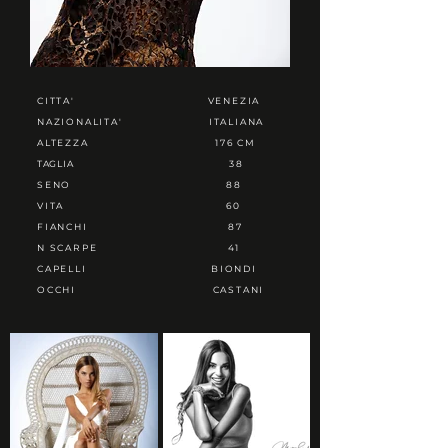
CITTA'
VENEZIA
NAZIONALITA'
ITALIANA
ALTEZZA
176 CM
TAGLIA
38
SENO
88
VITA
60
FIANCHI
87
N SCARPE
41
CAPELLI
BIONDI
OCCHI
CASTANI