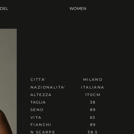
ODEL
WOMEN
CITTA'
MILANO
NAZIONALITA'
ITALIANA
ALTEZZA
170CM
TAGLIA
38
SENO
89
VITA
63
FIANCHI
89
N SCARPE
38.5