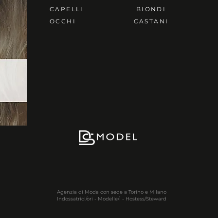
CAPELLI
BIONDI
OCCHI
CASTANI
Agenzia di Moda con sede a Torino e Milano
Indossatrici/ori - Modelle/i - Hostess/Steward