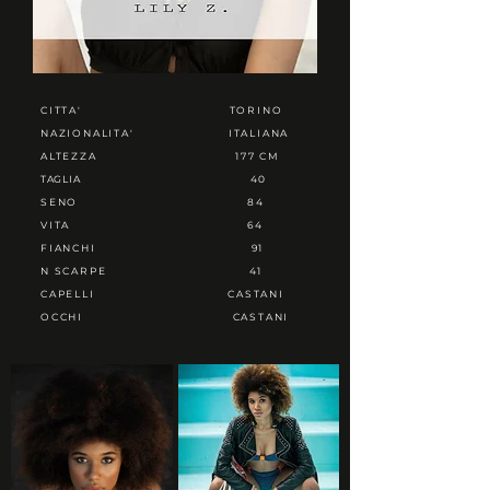
CITTA'
TORINO
NAZIONALITA'
ITALIANA
ALTEZZA
177 CM
TAGLIA
40
SENO
84
VITA
64
FIANCHI
91
N SCARPE
41
CAPELLI
CASTANI
OCCHI
CASTANI