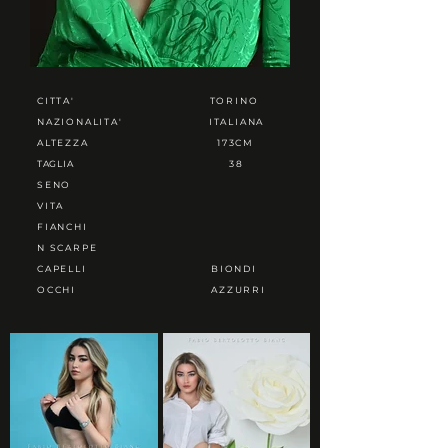
CITTA'
TORINO
NAZIONALITA'
ITALIANA
ALTEZZA
173CM
TAGLIA
38
SENO
VITA
FIANCHI
N SCARPE
CAPELLI
BIONDI
OCCHI
AZZURRI